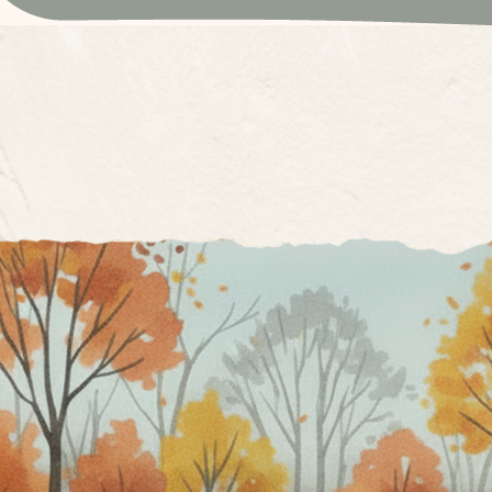
Hygge
До 6-ти гостей
69 кв. м.