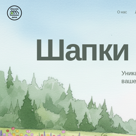
Дома
О нас
Шапки д
Уникальны
вашего от