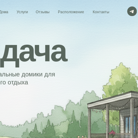
+
Услуги
Отзывы
Расположение
Контакты
ача
Тосненс
Ленингр
е домики для
дыха