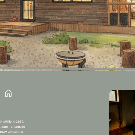
свет.
альня
аном.
вки.
хней.