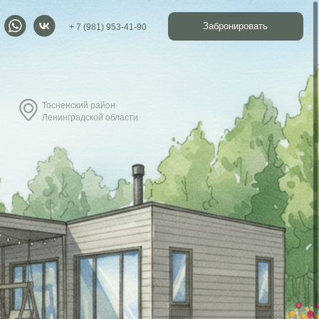
Забронировать
 7 (981) 953-41-90
кий район
адской области