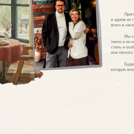
или тёплого семейного отдых
Будем рады поделитьс
которую вложили в наше прос
Наши
дома