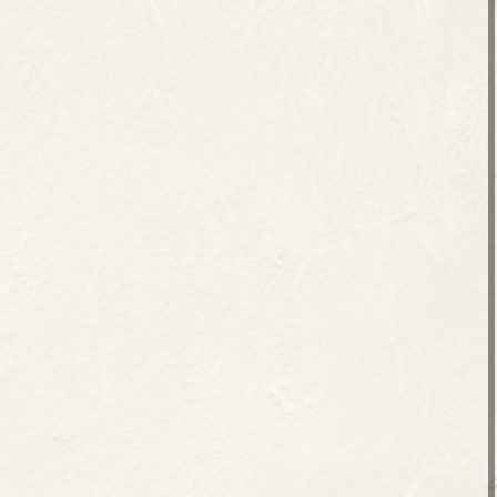
сти незабываемый отдых
х домов, расположенных
рга, в посёлке Шапки.
то так, чтобы каждому гостю было по‑домашнему
ртно. Каждый дом имеет свой характер, уникальный
я романтического уикенда, встречи друзей