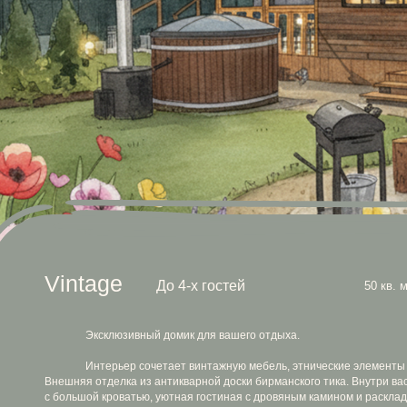
Vintage
До 4-х гостей
50 кв. м.
Эксклюзивный домик для вашего отдыха.
Интерьер сочетает винтажную мебель, этнические элементы и мягкий 
Внешняя отделка из антикварной доски бирманского тика. Внутри вас ждёт сп
с большой кроватью, уютная гостиная с дровяным камином и раскладным див
В кухонной зоне есть все необходимое для приготовления и красивой сервиро
Две просторные террасы с обустроенными зонами отдыха и летней ку
Перед домом — гриль-зона, очаг с креслами для отдыха и баня бочка Фурако
на дровах, доступная за дополнительную плату.
С вами уедут незабываемые впечатления и прекрасные фотографии,
сделанные в интерьерах этого необычного домика!
Показать наличие
Бронирование от 2-х суток