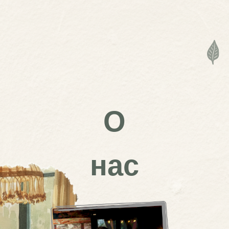
О
нас
Приглашаем вас прове
в одном из трёх наших уютны
всего в часе езды от Петербу
Мы создавали это мес
тепло и по‑настоящему комфо
стиль и особую атмосферу дл